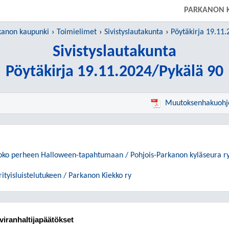
PARKANON 
kanon kaupunki
Toimielimet
Sivistyslautakunta
Pöytäkirja 19.11
Sivistyslautakunta
Pöytäkirja 19.11.2024/Pykälä 90
Muutoksenhakuohj
ko perheen Halloween-tapahtumaan / Pohjois-Parkanon kyläseura r
tyisluistelutukeen / Parkanon Kiekko ry
viranhaltijapäätökset