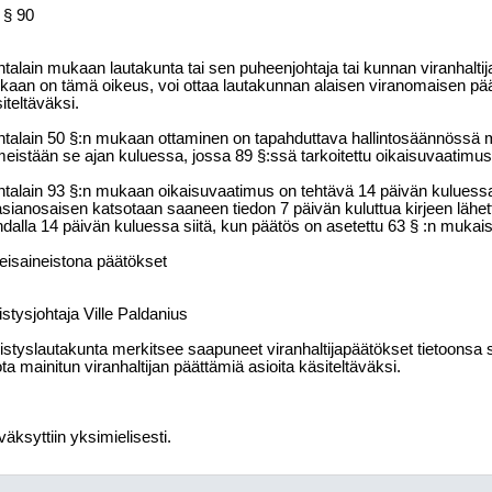
§ 90
talain mukaan lautakunta tai sen puheenjohtaja tai kunnan viranhaltija
aan on tämä oikeus, voi ottaa lautakunnan alaisen viranomaisen pä
iteltäväksi.
talain 50 §:n mukaan ottaminen on tapahduttava hallintosäännössä 
meistään se ajan kuluessa, jossa 89 §:ssä tarkoitettu oikaisuvaatimu
talain 93 §:n mukaan oikaisuvaatimus on tehtävä 14 päivän kuluess
asianosaisen katsotaan saaneen tiedon 7 päivän kuluttua kirjeen lähe
dalla 14 päivän kuluessa siitä, kun päätös on asetettu 63 § :n mukaise
isaineistona päätökset
istysjohtaja Ville Paldanius
istyslautakunta merkitsee saapuneet viranhaltijapäätökset tietoonsa s
ota mainitun viranhaltijan päättämiä asioita käsiteltäväksi.
äksyttiin yksimielisesti.