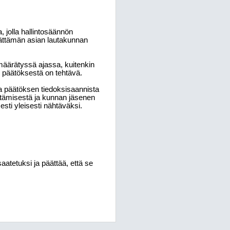
, jolla hallintosäännön
ättämän asian lautakunnan
määrätyssä ajassa, kuitenkin
s päätöksestä on tehtävä.
a päätöksen tiedoksisaannista
ttämisestä ja kunnan jäsenen
sti yleisesti nähtäväksi.
aatetuksi ja päättää, että se