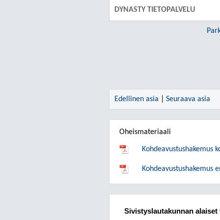
DYNASTY TIETOPALVELU
Par
Edellinen asia
|
Seuraava asia
Oheismateriaali
Kohdeavustushakemus ko
Kohdeavustushakemus eri
Sivistyslautakunnan alaiset 