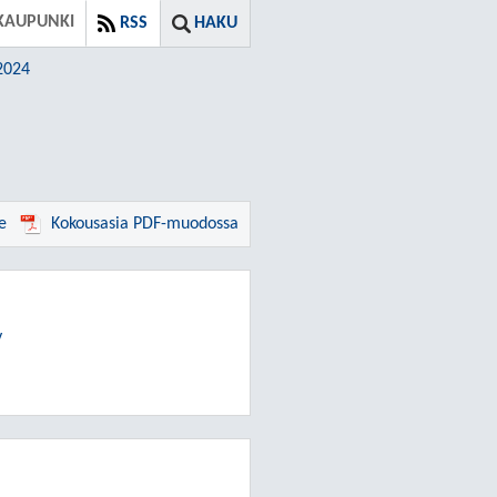
KAUPUNKI
RSS
HAKU
.2024
e
Kokousasia PDF-muodossa
y