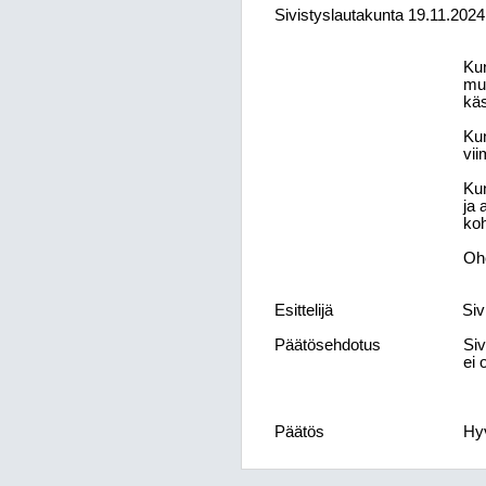
Sivistyslautakunta
19.11.2024
Kun
muk
käs
Kun
vii
Kun
ja 
koh
Ohe
Esittelijä
Siv
Päätösehdotus
Siv
ei 
Päätös
Hyv