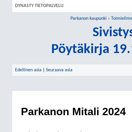
DYNASTY TIETOPALVELU
Parkanon kaupunki
Toimielime
Sivist
Pöytäkirja 19
Edellinen asia
|
Seuraava asia
Parkanon Mitali 2024