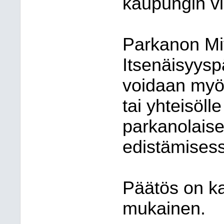
kaupungin vir
Parkanon Mit
Itsenäisyysp
voidaan myön
tai yhteisöll
parkanolaisen
edistämises
Päätös on ka
mukainen.